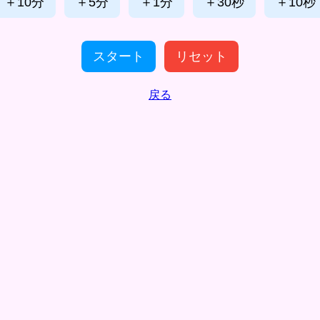
＋10分
＋5分
＋1分
＋30秒
＋10秒
スタート
リセット
戻る