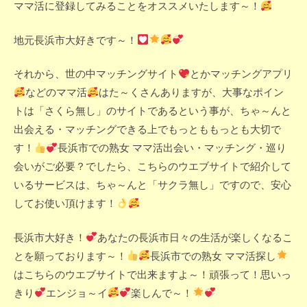
ママ活に登録してみることをオススメいたします～！
地元長浜市大好きです～！
それから、世の中マッチングサイト
とかマッチングアプリ
などのママ活
はた～くさんありますが、大事なポイン
トは「さくら無し」のサイトであるという事が、ちゃ～んと
出会える・マッチングできる上でもっとももっとも大切で
す！
長浜市での熟女 ママ活出会い・マッチング・巡り
会いがご必要？でしたら、こちらのウエブサイトで紹介して
いるサービスは、ちゃ～んと「サクラ無し」ですので、安心
してお使い頂けます！
長浜市大好き！
あなたの長浜市日々の生活が楽しくなるこ
とを願っております～！
長浜市での熟女 ママ活探し
はこちらのウエブサイトで出来ますよ～！頑張って！思いっ
きり
エンジョ～イ
楽しんで～！