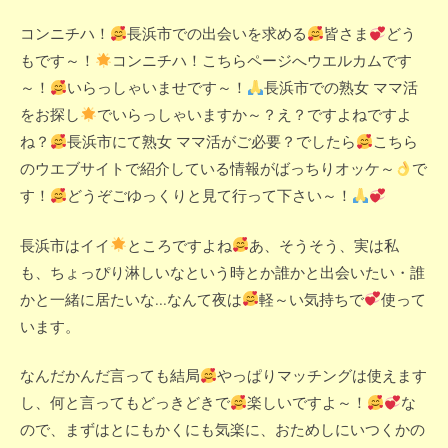
コンニチハ！
長浜市での出会いを求める
皆さま
どう
もです～！
コンニチハ！こちらページへウエルカムです
～！
いらっしゃいませです～！
長浜市での熟女 ママ活
をお探し
でいらっしゃいますか～？え？ですよねですよ
ね？
長浜市にて熟女 ママ活がご必要？でしたら
こちら
のウエブサイトで紹介している情報がばっちりオッケ～
で
す！
どうぞごゆっくりと見て行って下さい～！
長浜市はイイ
ところですよね
あ、そうそう、実は私
も、ちょっぴり淋しいなという時とか誰かと出会いたい・誰
かと一緒に居たいな...なんて夜は
軽～い気持ちで
使って
います。
なんだかんだ言っても結局
やっぱりマッチングは使えます
し、何と言ってもどっきどきで
楽しいですよ～！
な
ので、まずはとにもかくにも気楽に、おためしにいつくかの