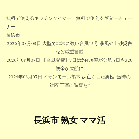
無料で使えるキッチンタイマー
無料で使えるギターチュー
ナー
コ
長浜市
ン
2026年08月08日 大型で非常に強い台風13号 暴風や土砂災害
テ
など厳重警戒
ン
2026年08月07日 【台風影響】7日は約470便が欠航 8日も320
ツ
便余が欠航に
へ
2026年08月07日 イオンモール熊本 妹亡くした男性“当時の
ス
対応 丁寧に調査を”
キ
ッ
プ
長浜市 熟女 ママ活