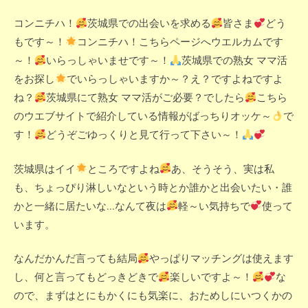
コンニチハ！
茨城県での出会いを求める
皆さま
どう
もです～！
コンニチハ！こちらページへウエルカムです
～！
いらっしゃいませです～！
茨城県での熟女 ママ活
をお探し
でいらっしゃいますか～？え？ですよねですよ
ね？
茨城県にて熟女 ママ活がご必要？でしたら
こちら
のウエブサイトで紹介している情報がばっちりオッケ～
で
す！
どうぞごゆっくりと見て行って下さい～！
茨城県はイイ
ところですよね
あ、そうそう、実は私
も、ちょっぴり淋しいなという時とか誰かと出会いたい・誰
かと一緒に居たいな...なんて夜は
軽～い気持ちで
使って
います。
なんだかんだ言っても結局
やっぱりマッチングは使えます
し、何と言ってもどっきどきで
楽しいですよ～！
な
ので、まずはとにもかくにも気楽に、おためしにいつくかの