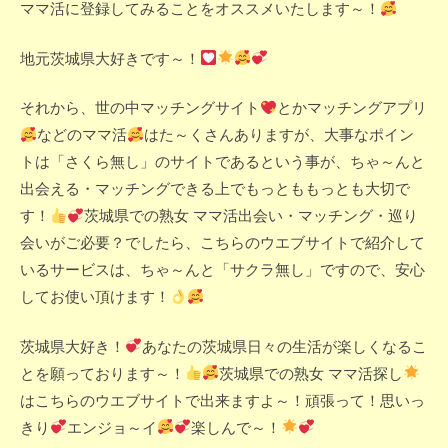
ママ活に登録してみることをオススメいたします～！
地元茨城県大好きです～！
それから、世の中マッチングサイト
とかマッチングアプリ
などのママ活
はた～くさんありますが、大事なポイン
トは「さくら無し」のサイトであるという事が、ちゃ～んと
出会える・マッチングできる上でもっとももっとも大切で
す！
茨城県での熟女 ママ活出会い・マッチング・巡り
会いがご必要？でしたら、こちらのウエブサイトで紹介して
いるサービスは、ちゃ～んと「サクラ無し」ですので、安心
してお使い頂けます！
茨城県大好き！
あなたの茨城県日々の生活が楽しくなるこ
とを願っております～！
茨城県での熟女 ママ活探し
はこちらのウエブサイトで出来ますよ～！頑張って！思いっ
きり
エンジョ～イ
楽しんで～！