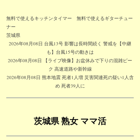
無料で使えるキッチンタイマー
無料で使えるギターチュー
ナー
コ
茨城県
ン
2026年08月08日 台風13号 影響は長時間続く 警戒を【中継
テ
も】台風15号の動きは
ン
2026年08月08日 【ライブ映像】お盆休みで下りの混雑ピー
ツ
ク 高速道路や新幹線
へ
2026年08月08日 熊本地震 死者1人増 災害関連死の疑い1人含
ス
め 死者39人に
キ
ッ
プ
茨城県 熟女 ママ活