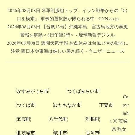
2026年08月08日 米軍制服組トップ、イラン戦争からの「出
口を模索」 軍事的選択肢が限られる中 - CNN.co.jp
2026年08月08日 【台風13号】沖縄本島、宮古島地方の暴風
警報を解除＜8日午後2時＞ - 琉球新報デジタル
2026年08月08日 週間天気予報 お盆休みは台風15号の動向に
注意 西日本や東海は厳しい暑さ続く - ウェザーニュース
かすみがうら市
つくばみらい市
Co
pyr
つくば市
ひたちなか市
下妻市
igh
五霞町
八千代町
利根町
t 🄬
茨城
県 熟女
北茨城市
取手市
古河市