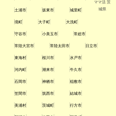
ママ活
茨
城県
土浦市
坂東市
城里町
境町
大子町
大洗町
守谷市
小美玉市
常総市
常陸大宮市
常陸太田市
日立市
東海村
桜川市
水戸市
河内町
潮来市
牛久市
石岡市
神栖市
稲敷市
笠間市
筑西市
結城市
美浦村
茨城町
行方市