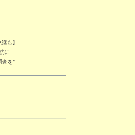
中継も】
欠航に
調査を”