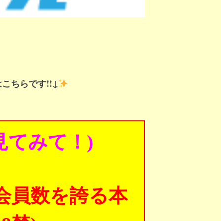
こちらです!!↓
見てみて！)
会員数を誇る本