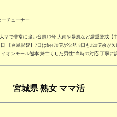
ターチューナー
07日 大型で非常に強い台風13号 大雨や暴風など厳重警戒【
月07日 【台風影響】7日は約470便が欠航 8日も320便余が
07日 イオンモール熊本 妹亡くした男性“当時の対応 丁寧に
宮城県 熟女 ママ活